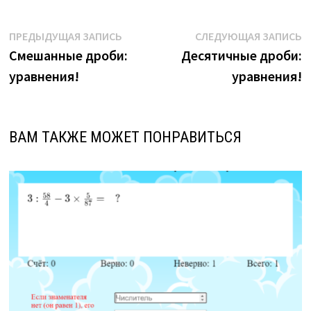
Навигация
Предыдущая
С
ПРЕДЫДУЩАЯ ЗАПИСЬ
СЛЕДУЮЩАЯ ЗАПИСЬ
запись:
з
Смешанные дроби:
Десятичные дроби:
по
уравнения!
уравнения!
записям
ВАМ ТАКЖЕ МОЖЕТ ПОНРАВИТЬСЯ