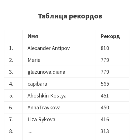
Таблица рекордов
Имя
Рекорд
1.
Alexander Antipov
810
2.
Maria
779
3.
glazunova.diana
779
4.
capibara
565
5.
Ahoshkin Kostya
451
6.
AnnaTravkova
450
7.
Liza Rykova
416
8.
....
313