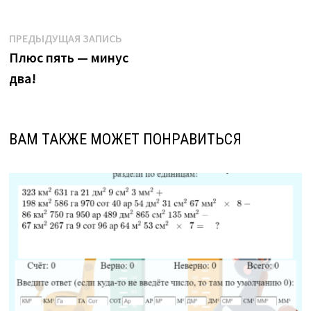
Навигация
Предыдущая
ПРЕДЫДУЩАЯ ЗАПИСЬ
запись:
Плюс пять — минус
по
два!
записям
ВАМ ТАКЖЕ МОЖЕТ ПОНРАВИТЬСЯ