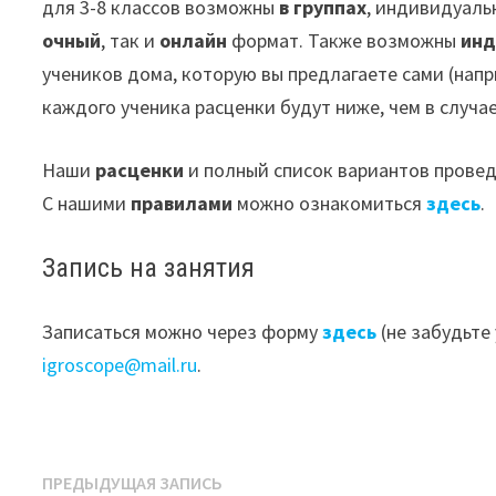
для 3-8 классов возможны
в группах
, индивидуаль
очный
, так и
онлайн
формат. Также возможны
инд
учеников дома, которую вы предлагаете сами (напр
каждого ученика расценки будут ниже, чем в случа
Наши
расценки
и полный список вариантов прове
С нашими
правилами
можно ознакомиться
здесь
.
Запись на занятия
Записаться можно через форму
здесь
(не забудьте
igroscope@mail.ru
.
Навигация
Предыдущая
ПРЕДЫДУЩАЯ ЗАПИСЬ